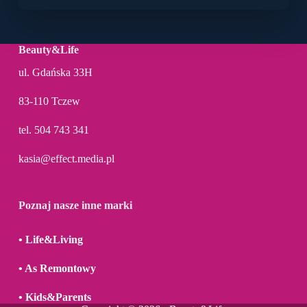
Beauty&Life
ul. Gdańska 33H
83-110 Tczew
tel.
5
04 743 341
kasia@effect.media.pl
Poznaj nasze inne marki
•
Life&Living
•
As Remontowy
•
Kids&Parents