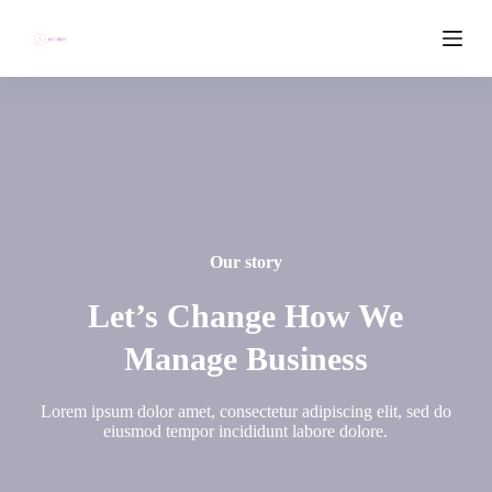
P
r
z
e
j
d
ź
d
o
t
r
e
ś
Our story
c
i
Let’s Change How We
Manage Business
Lorem ipsum dolor amet, consectetur adipiscing elit, sed do
eiusmod tempor incididunt labore dolore.